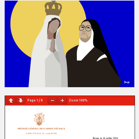
Page
1
/
8
Zoom
100%