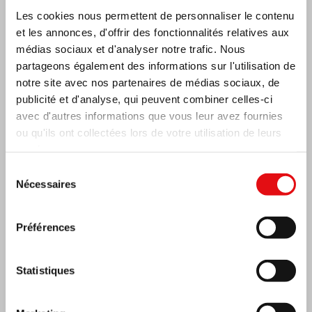
Les cookies nous permettent de personnaliser le contenu
et les annonces, d'offrir des fonctionnalités relatives aux
médias sociaux et d'analyser notre trafic. Nous
partageons également des informations sur l'utilisation de
notre site avec nos partenaires de médias sociaux, de
publicité et d'analyse, qui peuvent combiner celles-ci
avec d'autres informations que vous leur avez fournies
ou qu'ils ont collectées lors de votre utilisation de leurs
services.
Sélection
Nécessaires
du
Côte d’Ivoire: Double Jubilé d’Argent
consentement
Préférences
Statistiques