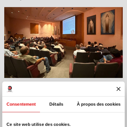
Inde : Bénédiction et inauguration du musée
Lumen Carmeli
Consentement
Détails
À propos des cookies
Ce site web utilise des cookies.