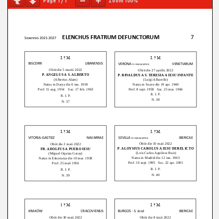
Page
1
/
1
Zoom
100%