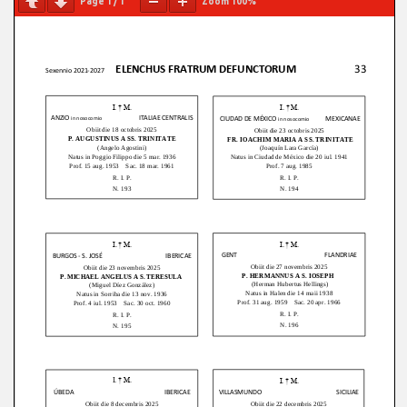
Page
1
/
1
Zoom
100%