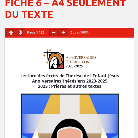
FICHE 6 – A4 SEULEMENT
DU TEXTE
Page
1
/
12
Zoom
100%