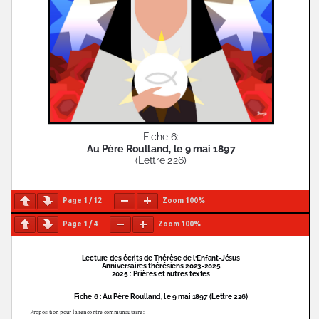
Page
1
/
12
Zoom
100%
Page
1
/
4
Zoom
100%