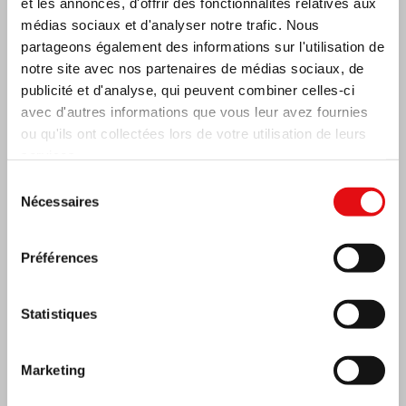
et les annonces, d'offrir des fonctionnalités relatives aux
médias sociaux et d'analyser notre trafic. Nous
partageons également des informations sur l'utilisation de
notre site avec nos partenaires de médias sociaux, de
publicité et d'analyse, qui peuvent combiner celles-ci
avec d'autres informations que vous leur avez fournies
ou qu'ils ont collectées lors de votre utilisation de leurs
services.
Sélection
Nécessaires
du
consentement
Inde : Bénédiction et inauguration du musée
Lumen Carmeli
Préférences
Statistiques
Marketing