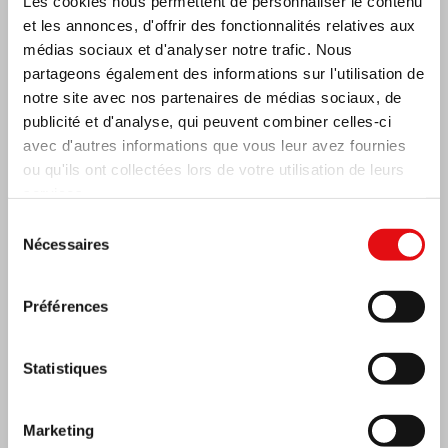
Les cookies nous permettent de personnaliser le contenu
et les annonces, d'offrir des fonctionnalités relatives aux
médias sociaux et d'analyser notre trafic. Nous
partageons également des informations sur l'utilisation de
notre site avec nos partenaires de médias sociaux, de
publicité et d'analyse, qui peuvent combiner celles-ci
avec d'autres informations que vous leur avez fournies
ou qu'ils ont collectées lors de votre utilisation de leurs
services.
Sélection
Côte d’Ivoire: Double Jubilé d’Argent
Nécessaires
du
consentement
Préférences
Statistiques
Marketing