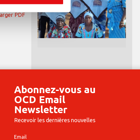
arger PDF
Abonnez-vous au
OCD Email
Newsletter
Recevoir les dernières nouvelles
Email