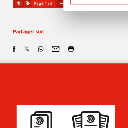
Page
1
/
5
Zoom
100%
Partager sur: