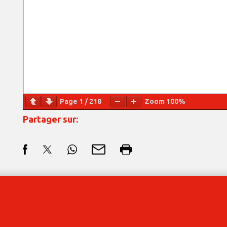
Page
1
/
218
Zoom
100%
Partager sur: