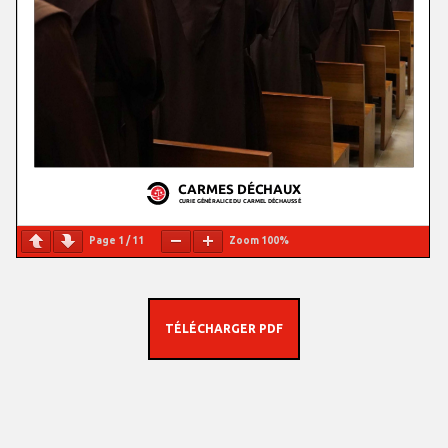
Page
1
/
11
Zoom
100%
TÉLÉCHARGER PDF