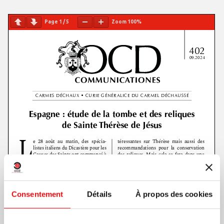
Page
1
/
5
Zoom
100%
Consentement
Détails
À propos des cookies