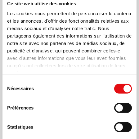
Ce site web utilise des cookies.
Les cookies nous permettent de personnaliser le contenu
et les annonces, d'offrir des fonctionnalités relatives aux
médias sociaux et d'analyser notre trafic. Nous
partageons également des informations sur l'utilisation de
notre site avec nos partenaires de médias sociaux, de
publicité et d'analyse, qui peuvent combiner celles-ci
avec d'autres informations que vous leur avez fournies
ou qu'ils ont collectées lors de votre utilisation de leurs
Page
1
/
5
Zoom
100%
services.
Sélection
Nécessaires
du
TÉLÉCHARGER PDF
consentement
Préférences
Statistiques
Partager sur: