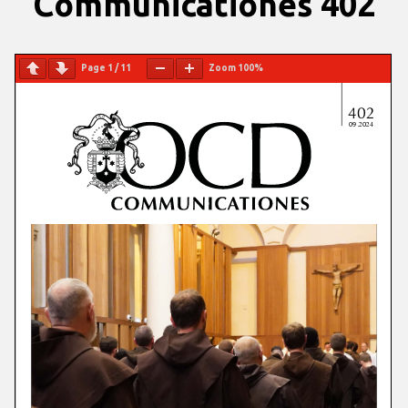
Communicationes 402
Page
1
/
11
Zoom
100%