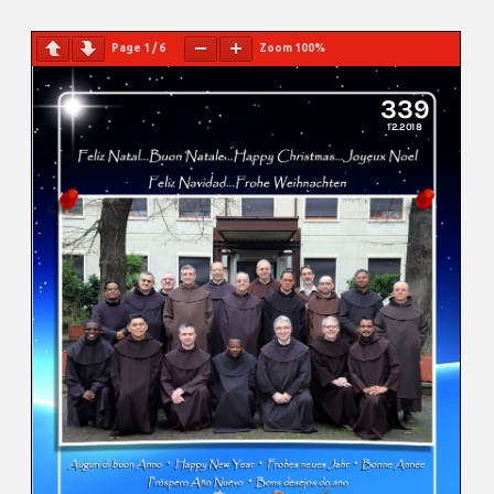
Page
1
/
6
Zoom
100%