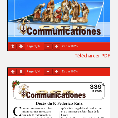
Page
1
/
6
Zoom
100%
Télécharger PDF
Page
1
/
4
Zoom
100%