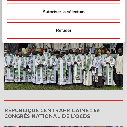
Côte d’Ivoire: Double Jubilé d’Argent
Autoriser la sélection
Refuser
RÉPUBLIQUE CENTRAFRICAINE : 6e
CONGRÈS NATIONAL DE L’OCDS