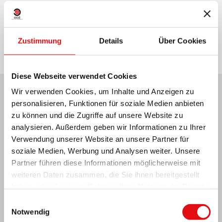
Teilen auf:
Zustimmung
Details
Über Cookies
Diese Webseite verwendet Cookies
Wir verwenden Cookies, um Inhalte und Anzeigen zu
Neuesten Nachrichten:
personalisieren, Funktionen für soziale Medien anbieten
zu können und die Zugriffe auf unsere Website zu
analysieren. Außerdem geben wir Informationen zu Ihrer
Verwendung unserer Website an unsere Partner für
soziale Medien, Werbung und Analysen weiter. Unsere
MEXIKO: OCD-PLENARVERSAMMLUNG
Partner führen diese Informationen möglicherweise mit
weiteren Daten zusammen, die Sie ihnen bereitgestellt
haben oder die sie im Rahmen Ihrer Nutzung der Dienste
gesammelt haben.
Einwilligungsauswahl
Notwendig