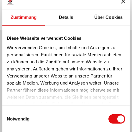
Zustimmung
Details
Über Cookies
Diese Webseite verwendet Cookies
Wir verwenden Cookies, um Inhalte und Anzeigen zu
Neuesten Nachrichten:
personalisieren, Funktionen für soziale Medien anbieten
zu können und die Zugriffe auf unsere Website zu
analysieren. Außerdem geben wir Informationen zu Ihrer
Verwendung unserer Website an unsere Partner für
MEXIKO: OCD-PLENARVERSAMMLUNG
soziale Medien, Werbung und Analysen weiter. Unsere
Partner führen diese Informationen möglicherweise mit
weiteren Daten zusammen, die Sie ihnen bereitgestellt
haben oder die sie im Rahmen Ihrer Nutzung der Dienste
gesammelt haben.
Einwilligungsauswahl
Notwendig