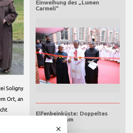
Einweihung des „Lumen
Carmeli“
ei Soligny
em Ort, an
acht
Elfenbeinküste: Doppeltes
Silberjubiläum
ieser