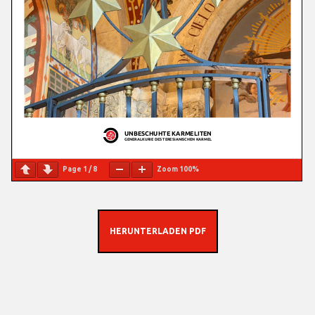
Page
1
/
8
Zoom
100%
HERUNTERLADEN PDF