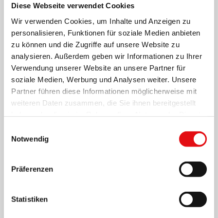
Diese Webseite verwendet Cookies
Wir verwenden Cookies, um Inhalte und Anzeigen zu
personalisieren, Funktionen für soziale Medien anbieten
zu können und die Zugriffe auf unsere Website zu
analysieren. Außerdem geben wir Informationen zu Ihrer
Verwendung unserer Website an unsere Partner für
soziale Medien, Werbung und Analysen weiter. Unsere
Partner führen diese Informationen möglicherweise mit
weiteren Daten zusammen, die Sie ihnen bereitgestellt
Page
1
/
4
Zoom
100%
haben oder die sie im Rahmen Ihrer Nutzung der Dienste
gesammelt haben.
Einwilligungsauswahl
Notwendig
HERUNTERLADEN PDF
Präferenzen
Statistiken
Teilen auf: