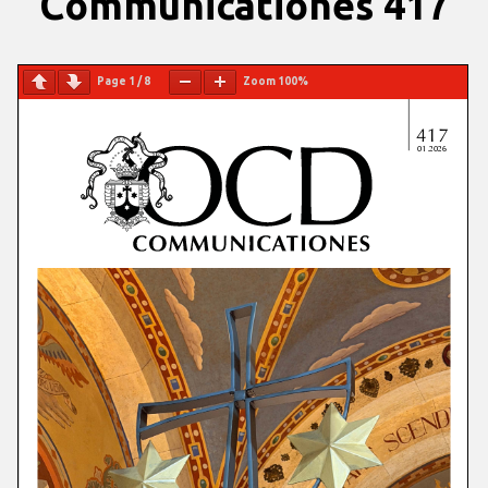
Communicationes 417
Page
1
/
8
Zoom
100%