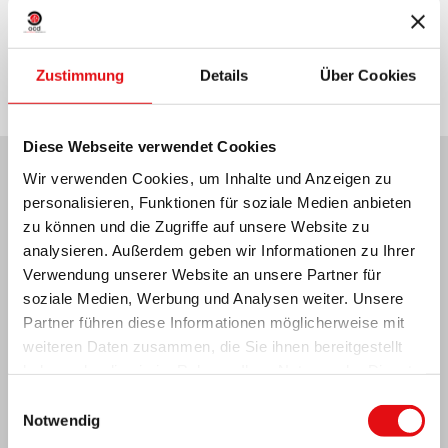
Teilen auf:
Zustimmung
Details
Über Cookies
Diese Webseite verwendet Cookies
Wir verwenden Cookies, um Inhalte und Anzeigen zu
Neuesten Nachrichten:
personalisieren, Funktionen für soziale Medien anbieten
zu können und die Zugriffe auf unsere Website zu
analysieren. Außerdem geben wir Informationen zu Ihrer
Verwendung unserer Website an unsere Partner für
soziale Medien, Werbung und Analysen weiter. Unsere
MEXIKO: OCD-PLENARVERSAMMLUNG
Partner führen diese Informationen möglicherweise mit
weiteren Daten zusammen, die Sie ihnen bereitgestellt
haben oder die sie im Rahmen Ihrer Nutzung der Dienste
gesammelt haben.
Einwilligungsauswahl
Notwendig