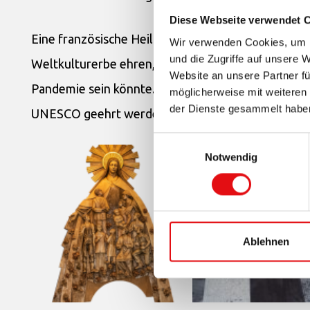
Diese Webseite verwendet 
Eine französische Heilige mit weltweitem Einfluss
Wir verwenden Cookies, um I
und die Zugriffe auf unsere 
Weltkulturerbe ehren, was eine überraschende un
Website an unsere Partner fü
Pandemie sein könnte. Allerdings werden wir erst
möglicherweise mit weiteren
der Dienste gesammelt habe
UNESCO geehrt werde wird.
Einwilligungsauswahl
Notwendig
Ablehnen