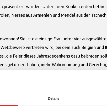
ten präsentiert wurden. Unter ihren Konkurrenten befinde
 Polen, Nerses aus Armenien und Mendel aus der Tschech
ewonnen! Sie ist die einzige Frau unter vier ausgewählte
m Wettbewerb vertreten wird, bei dem auch Belgien und I
s „die Feier dieses Jahresgedenkens dazu beitragen sol
iedens gefördert haben, mehr Wahrnehmung und Gerechtig
st (Lisieux ist der nach Lourdes besuchteste Wallfahrtso
e Rolle der Frau in den Religionen bei ihrem Kampf gege
Details
n.