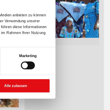
 als
 Medien anbieten zu können
hrer Verwendung unserer
iten der
 führen diese Informationen
 der
ie im Rahmen Ihrer Nutzung
Marketing
Alle zulassen