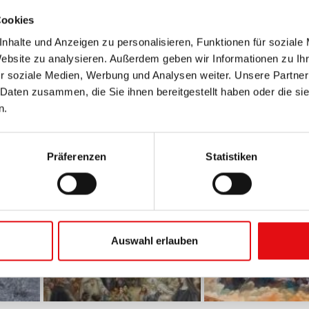
Cookies
 und Kirchenlehrerin: Die UNESCO könnte die hl. Therese
nhalte und Anzeigen zu personalisieren, Funktionen für soziale
Website zu analysieren. Außerdem geben wir Informationen zu I
d außergewöhnliche Botschaft des Himmels in diesen Ze
r soziale Medien, Werbung und Analysen weiter. Unsere Partner
 im November 2021 erfahren, ob Therese tatsächlich von
 Daten zusammen, die Sie ihnen bereitgestellt haben oder die s
n.
Präferenzen
Statistiken
Auswahl erlauben