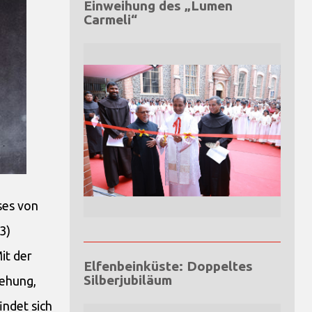
Einweihung des „Lumen
Carmeli“
ses von
3)
it der
Elfenbeinküste: Doppeltes
Silberjubiläum
iehung,
ndet sich