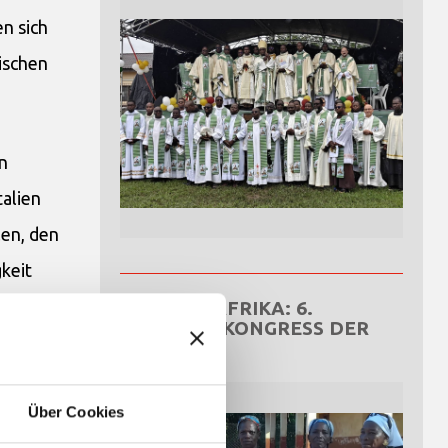
n sich
ischen
n
talien
len, den
keit
ZENTRALAFRIKA: 6.
NATIONALKONGRESS DER
OCDS
rt in
n Armut
Über Cookies