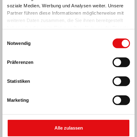
soziale Medien, Werbung und Analysen weiter. Unsere
Partner führen diese Informationen möglicherweise mit
weiteren Daten zusammen, die Sie ihnen bereitgestellt
haben oder die sie im Rahmen Ihrer Nutzung der Dienste
Indien: Segnung und Einweihung des „Lumen
Carmeli“
gesammelt haben.
Einwilligungsauswahl
Notwendig
Präferenzen
Statistiken
Marketing
Alle zulassen