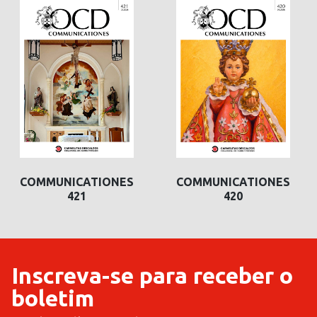
COMMUNICATIONES
COMMUNICATIONES
420
419
Inscreva-se para receber o
boletim