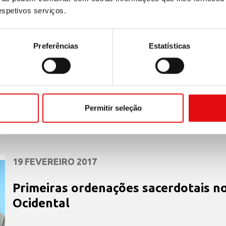
respetivos serviços.
Revista Teresianum online
A página web do Teresianum inclui uma nova ferramen
Preferências
Estatísticas
revista Teresianum – Padre Christof Betschart, ocd –, 
os ar...
Permitir seleção
19 FEVEREIRO 2017
Primeiras ordenações sacerdotais no
Ocidental