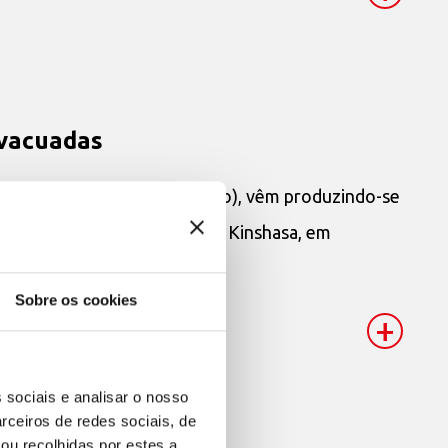
evacuadas
pública Democrática do Congo), vêm produzindo-se
tária e o governo central de Kinshasa, em
Sobre os cookies
+
 sociais e analisar o nosso
rceiros de redes sociais, de
ou recolhidas por estes a