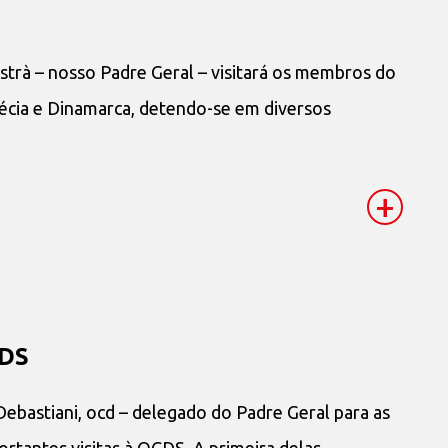
strà – nosso Padre Geral – visitará os membros do
uécia e Dinamarca, detendo-se em diversos
+
CDS
 Debastiani, ocd – delegado do Padre Geral para as
rtantes visitas à OCDS. A primeira delas