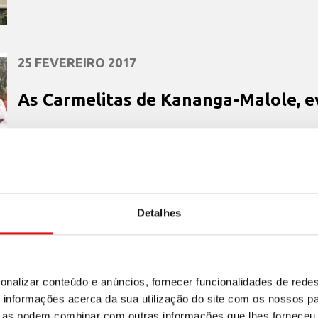
25 FEVEREIRO 2017
As Carmelitas de Kananga-Malole, 
Desde há mais de um ano, na região de Kananga (Re
enfrentamentos entre membros da etnia tribal maiori
resultado dos quais morreu o líder local Kamuina ...
Detalhes
onalizar conteúdo e anúncios, fornecer funcionalidades de redes
informações acerca da sua utilização do site com os nossos pa
19 FEVEREIRO 2017
ue as podem combinar com outras informações que lhes forneceu 