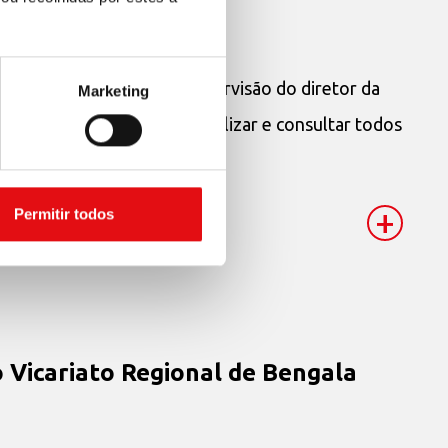
ta desenvolvida sob a supervisão do diretor da
Marketing
graças à qual é possível localizar e consultar todos
+
Permitir todos
 Vicariato Regional de Bengala