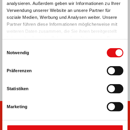
ZENTRALAFRIKA: 6. NATIONALKONGRESS
analysieren. Außerdem geben wir Informationen zu Ihrer
DER OCDS
Verwendung unserer Website an unsere Partner für
soziale Medien, Werbung und Analysen weiter. Unsere
Partner führen diese Informationen möglicherweise mit
weiteren Daten zusammen, die Sie ihnen bereitgestellt
haben oder die sie im Rahmen Ihrer Nutzung der Dienste
gesammelt haben.
Einwilligungsauswahl
Notwendig
Präferenzen
Statistiken
Marketing