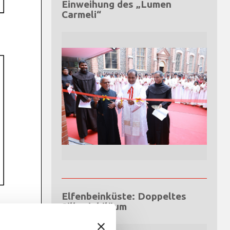
Einweihung des „Lumen
Carmeli“
Elfenbeinküste: Doppeltes
Silberjubiläum