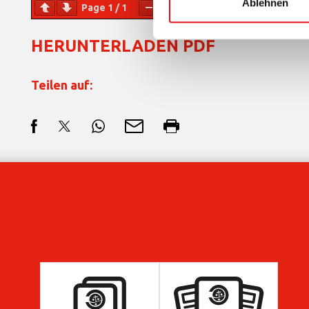
Ablehnen
Page
1
/
1
Zoom
100%
HERUNTERLADEN PDF
Teilen auf: