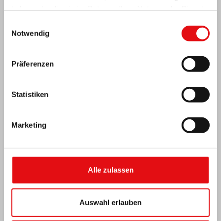
haben oder die sie im Rahmen Ihrer Nutzung der Dienste
gesammelt haben.
Einwilligungsauswahl
Notwendig
Präferenzen
Statistiken
ZENTRALAFRIKA: 6. NATIONALKONGRESS
DER OCDS
Marketing
Alle zulassen
Auswahl erlauben