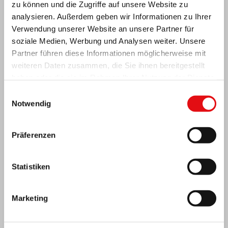
zu können und die Zugriffe auf unsere Website zu
analysieren. Außerdem geben wir Informationen zu Ihrer
Verwendung unserer Website an unsere Partner für
soziale Medien, Werbung und Analysen weiter. Unsere
Partner führen diese Informationen möglicherweise mit
weiteren Daten zusammen, die Sie ihnen bereitgestellt
Elfenbeinküste: Doppeltes Silberjubiläum
haben oder die sie im Rahmen Ihrer Nutzung der Dienste
gesammelt haben.
Einwilligungsauswahl
Notwendig
Präferenzen
Statistiken
Marketing