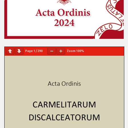
Page
1
/
290
Zoom
100%