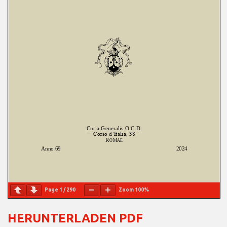
Page
1
/
290
Zoom
100%
HERUNTERLADEN PDF