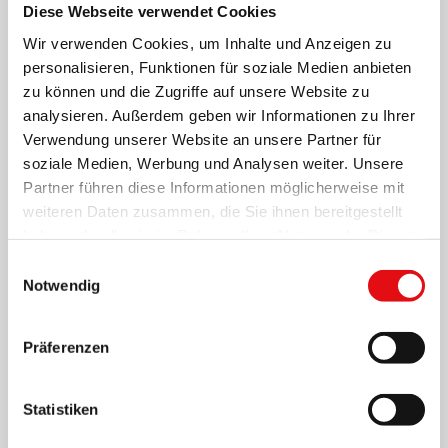
Diese Webseite verwendet Cookies
Wir verwenden Cookies, um Inhalte und Anzeigen zu
personalisieren, Funktionen für soziale Medien anbieten
zu können und die Zugriffe auf unsere Website zu
analysieren. Außerdem geben wir Informationen zu Ihrer
Verwendung unserer Website an unsere Partner für
soziale Medien, Werbung und Analysen weiter. Unsere
Partner führen diese Informationen möglicherweise mit
weiteren Daten zusammen, die Sie ihnen bereitgestellt
Page
1
/
4
Zoom
100%
haben oder die sie im Rahmen Ihrer Nutzung der Dienste
gesammelt haben.
Einwilligungsauswahl
Notwendig
HERUNTERLADEN PDF
Präferenzen
Statistiken
Teilen auf: