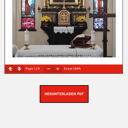
Page
1
/
8
Zoom
100%
HERUNTERLADEN PDF