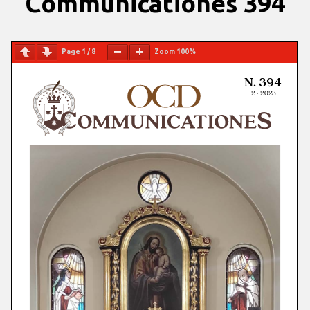
Communicationes 394
Page
1
/
8
Zoom
100%