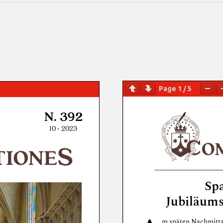
Page
1
/
5