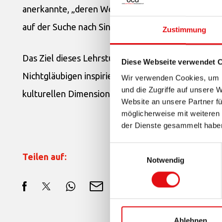
anerkannte, „deren Werk die Tiefen des menschlic
auf der Suche nach Sinn, auf der Suche nach persö
Zustimmung
Das Ziel dieses Lehrstuhls ist es, nicht nur die L
Diese Webseite verwendet 
Nichtgläubigen inspiriert hat, besser bekannt zu m
Wir verwenden Cookies, um I
und die Zugriffe auf unsere 
kulturellen Dimension des Glaubens im Dialog mit 
Website an unsere Partner fü
möglicherweise mit weiteren
der Dienste gesammelt habe
Einwilligungsauswahl
Teilen auf:
Notwendig
Ablehnen