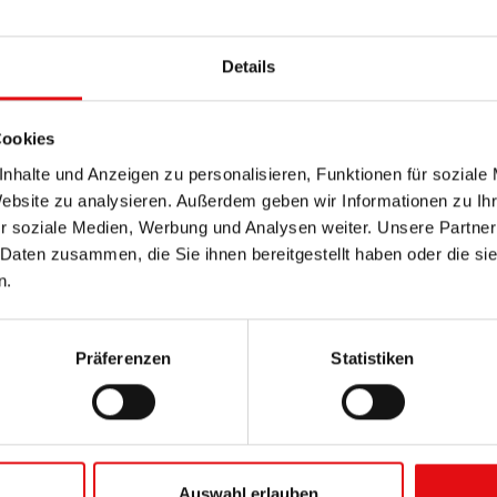
hen Herzens ergründet und Männern und Frauen dieser W
nlichem und universellem Frieden sind”.
Details
ehre des „kleinen Weges”, der Generationen von Gläubigen
Cookies
achen, sondern auch den Beitrag dieser französischen He
nhalte und Anzeigen zu personalisieren, Funktionen für soziale
Website zu analysieren. Außerdem geben wir Informationen zu I
den Intellektuellen ihrer Zeit und denen von heute.
r soziale Medien, Werbung und Analysen weiter. Unsere Partner
 Daten zusammen, die Sie ihnen bereitgestellt haben oder die s
n.
Präferenzen
Statistiken
Auswahl erlauben