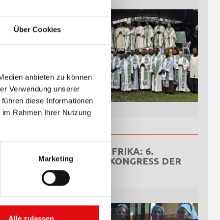
elt, die
Über Cookies
 und
iligen zur
 Medien anbieten zu können
hrer Verwendung unserer
 führen diese Informationen
ie im Rahmen Ihrer Nutzung
ZENTRALAFRIKA: 6.
Marketing
NATIONALKONGRESS DER
OCDS
Alle zulassen