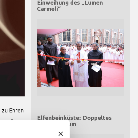
Einweihung des „Lumen
Carmeli“
l zu Ehren
Elfenbeinküste: Doppeltes
ngen Frau
Silberjubiläum
ektuelle