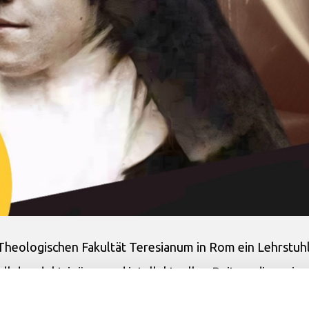
heologischen Fakultät Teresianum in Rom ein Lehrstuh
oll den doktrinären und intellektuellen Beitrag dieser ju
chenlehrerin erklärte und die die UNESCO 2021 als Intell