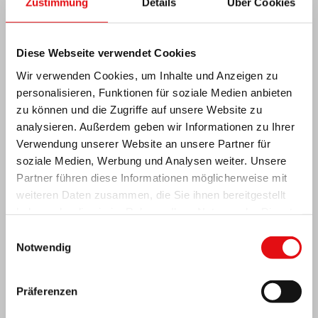
Zustimmung
Details
Über Cookies
Neuesten Nachrichten:
Diese Webseite verwendet Cookies
Wir verwenden Cookies, um Inhalte und Anzeigen zu
personalisieren, Funktionen für soziale Medien anbieten
zu können und die Zugriffe auf unsere Website zu
MEXIKO: OCD-PLENARVERSAMMLUNG
analysieren. Außerdem geben wir Informationen zu Ihrer
Verwendung unserer Website an unsere Partner für
soziale Medien, Werbung und Analysen weiter. Unsere
Partner führen diese Informationen möglicherweise mit
weiteren Daten zusammen, die Sie ihnen bereitgestellt
haben oder die sie im Rahmen Ihrer Nutzung der Dienste
gesammelt haben.
Einwilligungsauswahl
Notwendig
Präferenzen