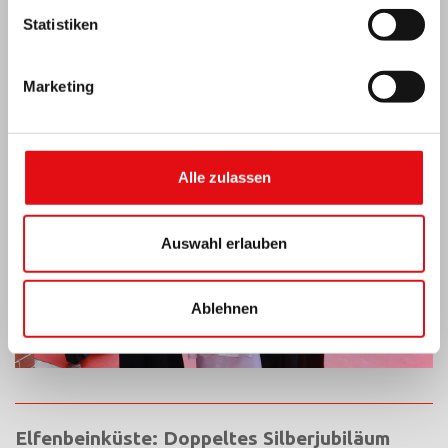
Statistiken
Indien: Segnung und Einweihung des „Lumen
Carmeli“
Marketing
Alle zulassen
Auswahl erlauben
Ablehnen
Elfenbeinküste: Doppeltes Silberjubiläum