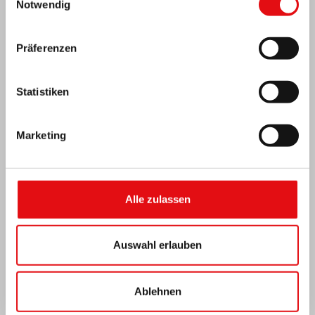
Notwendig
Präferenzen
Statistiken
Marketing
Indien: Segnung und Einweihung des „Lumen
Alle zulassen
Carmeli“
Auswahl erlauben
Ablehnen