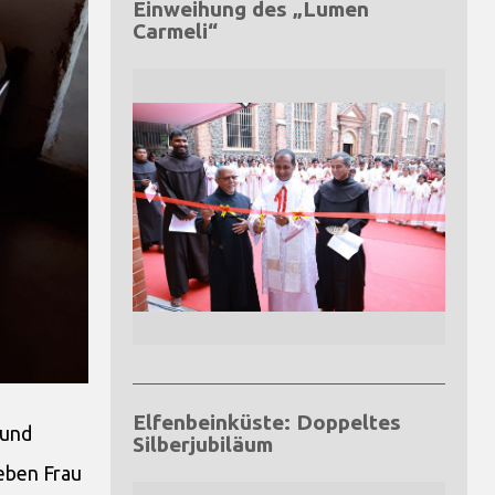
Einweihung des „Lumen
Carmeli“
Elfenbeinküste: Doppeltes
 und
Silberjubiläum
ieben Frau