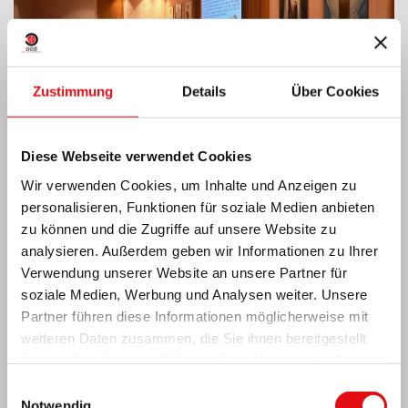
Zustimmung
Details
Über Cookies
Diese Webseite verwendet Cookies
Wir verwenden Cookies, um Inhalte und Anzeigen zu
personalisieren, Funktionen für soziale Medien anbieten
zu können und die Zugriffe auf unsere Website zu
Indien: Segnung und Einweihung des „Lumen
Carmeli“
analysieren. Außerdem geben wir Informationen zu Ihrer
Verwendung unserer Website an unsere Partner für
soziale Medien, Werbung und Analysen weiter. Unsere
Partner führen diese Informationen möglicherweise mit
weiteren Daten zusammen, die Sie ihnen bereitgestellt
haben oder die sie im Rahmen Ihrer Nutzung der Dienste
gesammelt haben.
Einwilligungsauswahl
Notwendig