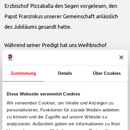
Erzbischof Pizzaballa den Segen vorgelesen, den
Papst Franziskus unserer Gemeinschaft anlässlich
des Jubiläums gesandt hatte.
Während seiner Predigt hat uns Weihbischof
Marcuzzo an die biblische Bedeutung eines
Jubiläums erinnert. Gemäß dem Buch Levitikus, ist
Zustimmung
Details
Über Cookies
ein Jubiläum eine Zeit der Erholung, nicht jedoch um
sich auszuruhen, sondern um an die Wurzeln
Diese Webseite verwendet Cookies
zurückzukehren, das heißt also, um ganz zu Gotte
Wir verwenden Cookies, um Inhalte und Anzeigen zu
zurückzukehren. Was sind unsere Wurzeln? Er hat
personalisieren, Funktionen für soziale Medien anbieten
zu können und die Zugriffe auf unsere Website zu
uns an unseren Ordensursprung hier am
Wadi’ain es-
analysieren. Außerdem geben wir Informationen zu Ihrer
Siah
erinnert: „
Die Karmeliten und Karmelitinnen