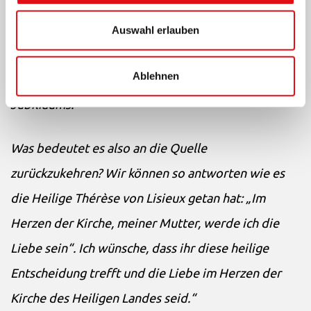
Art des Denkens und Handelns einzutreten. Und
das muss man mit Geduld tun, so wie es Elija getan
Auswahl erlauben
hat als er nach Jahren der Dürre auf den Regen
Ablehnen
gewartet hatte. Das bitte ist die Neuigkeit des
Jubiliäums.
Was bedeutet es also an die Quelle
zurückzukehren? Wir können so antworten wie es
die Heilige Thérèse von Lisieux getan hat: „Im
Herzen der Kirche, meiner Mutter, werde ich die
Liebe sein“. Ich wünsche, dass ihr diese heilige
Entscheidung trefft und die Liebe im Herzen der
Kirche des Heiligen Landes seid.“