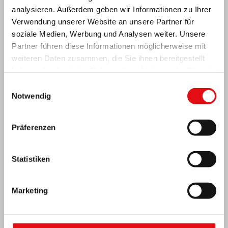
analysieren. Außerdem geben wir Informationen zu Ihrer
Verwendung unserer Website an unsere Partner für
soziale Medien, Werbung und Analysen weiter. Unsere
Partner führen diese Informationen möglicherweise mit
weiteren Daten zusammen, die Sie ihnen bereitgestellt
Elfenbeinküste: Doppeltes Silberjubiläum
haben oder die sie im Rahmen Ihrer Nutzung der Dienste
gesammelt haben.
Einwilligungsauswahl
Notwendig
Präferenzen
Statistiken
Marketing