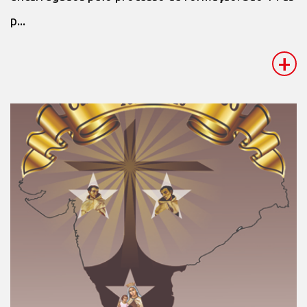
p...
+