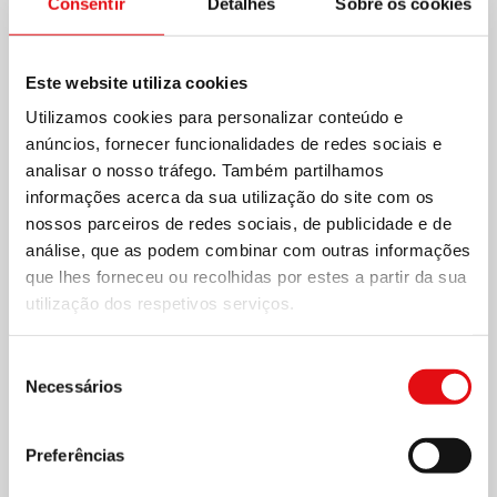
Consentir
Detalhes
Sobre os cookies
Este website utiliza cookies
Utilizamos cookies para personalizar conteúdo e
anúncios, fornecer funcionalidades de redes sociais e
analisar o nosso tráfego. Também partilhamos
informações acerca da sua utilização do site com os
nossos parceiros de redes sociais, de publicidade e de
análise, que as podem combinar com outras informações
que lhes forneceu ou recolhidas por estes a partir da sua
utilização dos respetivos serviços.
Seleção
4 MARÇO 2019
Necessários
de
consentimento
Reunião no Egito
Preferências