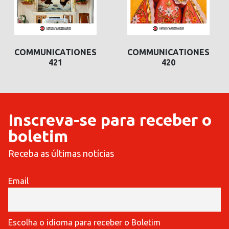
COMMUNICATIONES
COMMUNICATIONES
420
419
Inscreva-se para receber o
boletim
Receba as últimas notícias
Email
Escolha o idioma para receber o Boletim