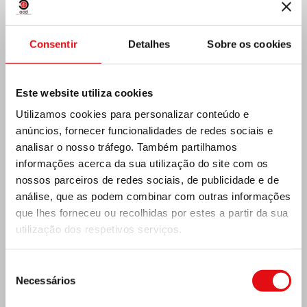
Consentir
Detalhes
Sobre os cookies
Costa do Marfim: Duplo Jubileu de Prata
Este website utiliza cookies
Utilizamos cookies para personalizar conteúdo e
anúncios, fornecer funcionalidades de redes sociais e
analisar o nosso tráfego. Também partilhamos
informações acerca da sua utilização do site com os
nossos parceiros de redes sociais, de publicidade e de
análise, que as podem combinar com outras informações
que lhes forneceu ou recolhidas por estes a partir da sua
utilização dos respetivos serviços.
Seleção
Necessários
de
REPÚBLICA CENTRO-AFRICANA: 6.º
consentimento
CONGRESSO NACIONAL DA OCDS