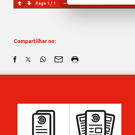
Page
1
/
1
Zoom
100%
Compartilhar no: