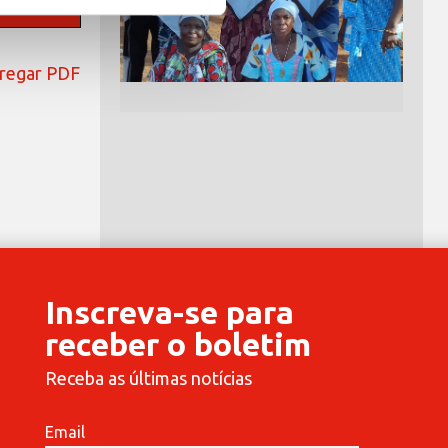
regar PDF
Inscreva-se para
receber o boletim
Receba as últimas notícias
Email