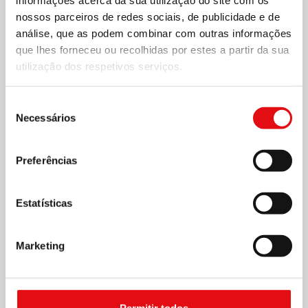
informações acerca da sua utilização do site com os
nossos parceiros de redes sociais, de publicidade e de
análise, que as podem combinar com outras informações
que lhes forneceu ou recolhidas por estes a partir da sua
utilização dos respetivos serviços.
24 DEZEMBRO 2019
Seleção
BIS online
Necessários
de
consentimento
Na quarta-feira, 11 de dezembro, às 10:20h, deu-se
Preferências
início na sala 1 da Pontifícia Faculdade Teológica
Teresianum à apresentação da BIS – Bibliographia
Estatísticas
Internationalis Spiritualitatis online –, q...
Marketing
+
Permitir todos