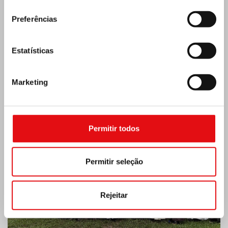
consentimento
Preferências
Estatísticas
Marketing
Costa do Marfim: Duplo Jubileu de Prata
Permitir todos
Permitir seleção
Rejeitar