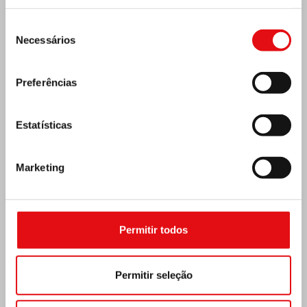
Seleção
Necessários
de
consentimento
Preferências
Estatísticas
REPÚBLICA CENTRO-AFRICANA: 6.º
Marketing
CONGRESSO NACIONAL DA OCDS
Permitir todos
Permitir seleção