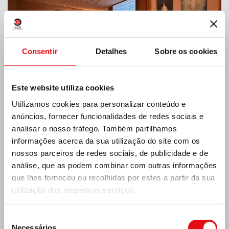
Consentir
Detalhes
Sobre os cookies
Este website utiliza cookies
Utilizamos cookies para personalizar conteúdo e
anúncios, fornecer funcionalidades de redes sociais e
analisar o nosso tráfego. Também partilhamos
informações acerca da sua utilização do site com os
Índia: Bênção e inauguração do museu Lumen
nossos parceiros de redes sociais, de publicidade e de
Carmeli
análise, que as podem combinar com outras informações
que lhes forneceu ou recolhidas por estes a partir da sua
utilização dos respetivos serviços.
Seleção
Necessários