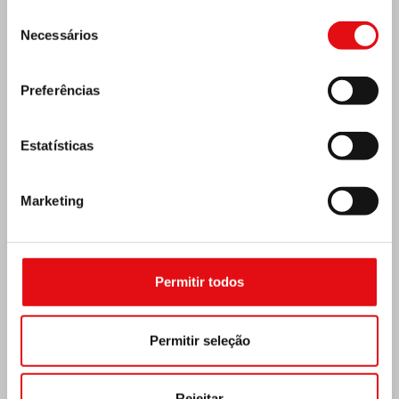
MÉXICO: ASSEMBLEIA PLENÁRIA DA OCD
Seleção
Necessários
de
consentimento
Preferências
Estatísticas
Marketing
Permitir todos
Índia: Bênção e inauguração do museu Lumen
Permitir seleção
Carmeli
Rejeitar