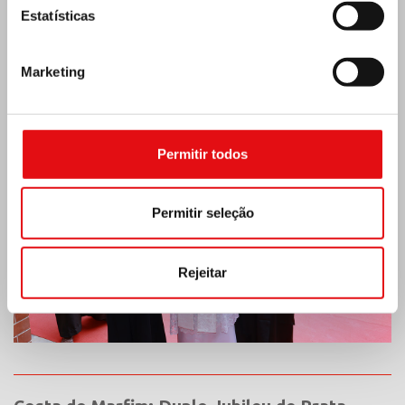
Estatísticas
Índia: Bênção e inauguração do museu Lumen
Marketing
Carmeli
Permitir todos
Permitir seleção
Rejeitar