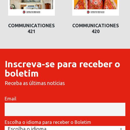
COMMUNICATIONES
COMMUNICATIONES
421
420
Inscreva-se para receber o
boletim
Receba as últimas notícias
Email
Escolha o idioma para receber o Boletim