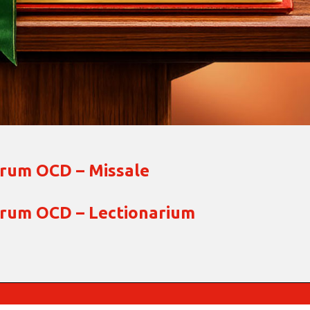
arum OCD – Missale
arum OCD – Lectionarium