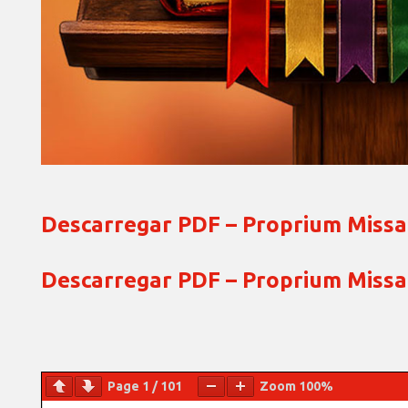
Descarregar PDF – Proprium Miss
Descarregar PDF – Proprium Miss
Page
1
/
101
Zoom
100%