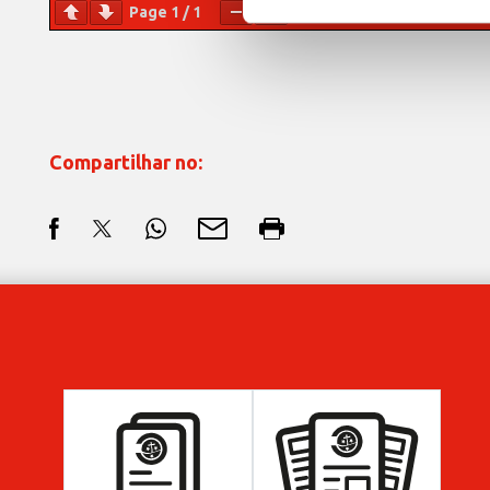
Page
1
/
1
Zoom
100%
Compartilhar no: