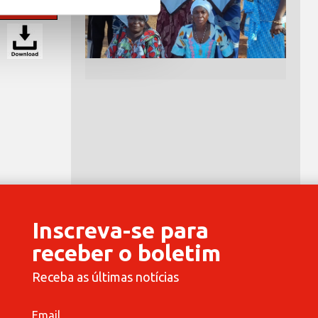
Inscreva-se para
receber o boletim
Receba as últimas notícias
Email