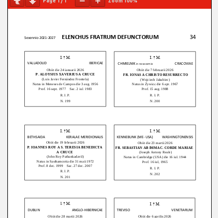
Page
1
/
1
Zoom
100%