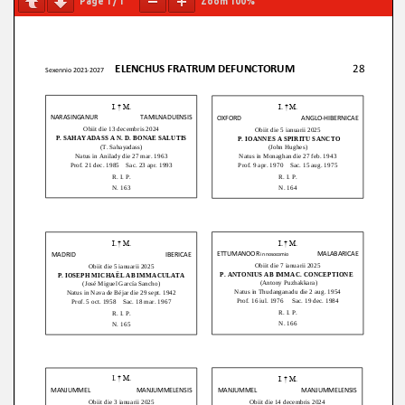
Page
1
/
1
Zoom
100%