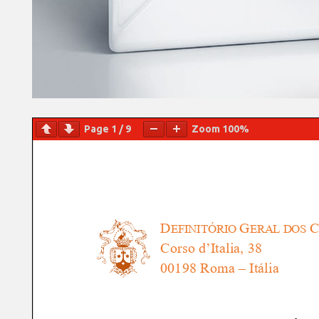
Page
1
/
9
Zoom
100%