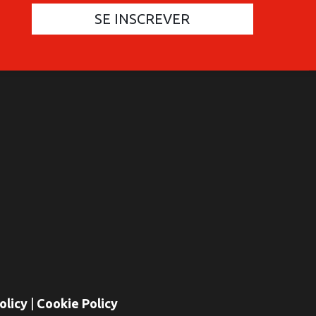
COMMUNICATIONES 420
C
olicy
|
Cookie Policy