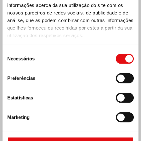
informações acerca da sua utilização do site com os
nossos parceiros de redes sociais, de publicidade e de
análise, que as podem combinar com outras informações
que lhes forneceu ou recolhidas por estes a partir da sua
utilização dos respetivos serviços.
Seleção
Necessários
de
Índia: Bênção e inauguração do museu Lumen
consentimento
Carmeli
Preferências
Estatísticas
Marketing