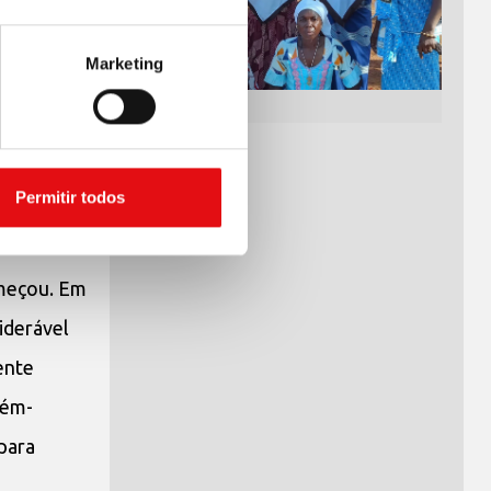
nguishi
ilar
, na
Marketing
anos – uma
ria e com
ente há 72
Permitir todos
rária.
omeçou. Em
iderável
ente
cém-
para