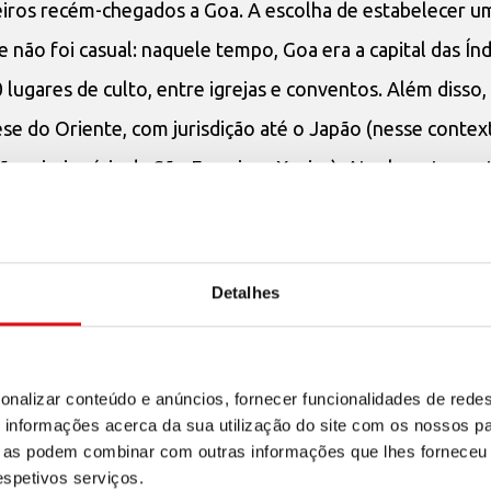
iros recém-chegados a Goa. A escolha de estabelecer u
 não foi casual: naquele tempo, Goa era a capital das Índ
 lugares de culto, entre igrejas e conventos. Além disso
se do Oriente, com jurisdição até o Japão (nesse contex
 missionária de São Francisco Xavier). Atualmente, re
quele primeiro convento do Carmo, mas os frades da Pro
m o lugar. Na área da primitiva igreja descobriram alg
tires da Pérsia. Agora, para a solene celebração – transmi
Detalhes
ém das outras Províncias da Ordem muitos padres e est
ção na Índia!). Na homilia, o Padre Geral recordou de 
onalizar conteúdo e anúncios, fornecer funcionalidades de redes
amente nesse lugar emitiram sua profissão e viveram ante
informações acerca da sua utilização do site com os nossos pa
ram o martírio.
ue as podem combinar com outras informações que lhes forneceu 
respetivos serviços.