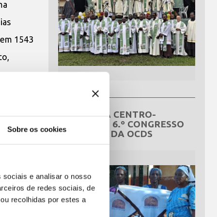
ma
ias
, em 1543
to,
stam
víncia de
umas
REPÚBLICA CENTRO-
AFRICANA: 6.º CONGRESSO
tida ao
Sobre os cookies
NACIONAL DA OCDS
udantes
modo
 sociais e analisar o nosso
s de ser
rceiros de redes sociais, de
ou recolhidas por estes a