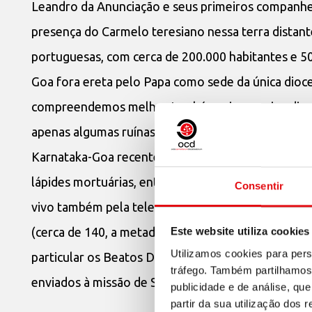
Leandro da Anunciação e seus primeiros companhe
presença do Carmelo teresiano nessa terra distante
portuguesas, com cerca de 200.000 habitantes e 50
Goa fora ereta pelo Papa como sede da única dioce
compreendemos melhor também a imensa irradiação
apenas algumas ruínas cobertas pela vegetação da
Karnataka-Goa recentemente limparam e restaurara
lápides mortuárias, entre as quais as dos cinco már
Consentir
vivo também pela televisão local – chegaram tamb
(cerca de 140, a metade de nossos jovens em forma
Este website utiliza cookies
Utilizamos cookies para pers
particular os Beatos Dionísio e Redento, que just
tráfego. Também partilhamos 
enviados à missão de Sumatra em 1638, onde sofre
publicidade e de análise, q
partir da sua utilização dos 