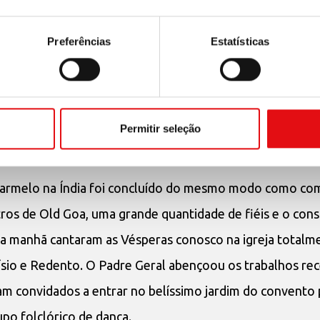
ário tiveram a oportunidade de visitar o templo hindu
Ma
etudo por famílias) e o antigo convento capuchinho
del P
Preferências
Estatísticas
. Também ali houve no século XIX – e somente por alguns 
cos quilômetros de distância, fomos acolhidos com aleg
 Santa Teresa, no Carmelo de Chicalim, fundado precisam
Permitir seleção
as Irmãs são 17, com duas noviças e uma professa tempo
o Carmelo na Índia foi concluído do mesmo modo como c
ros de Old Goa, uma grande quantidade de fiéis e o cons
a manhã cantaram as Vésperas conosco na igreja totalm
sio e Redento. O Padre Geral abençoou os trabalhos re
ram convidados a entrar no belíssimo jardim do convento 
upo folclórico de dança.