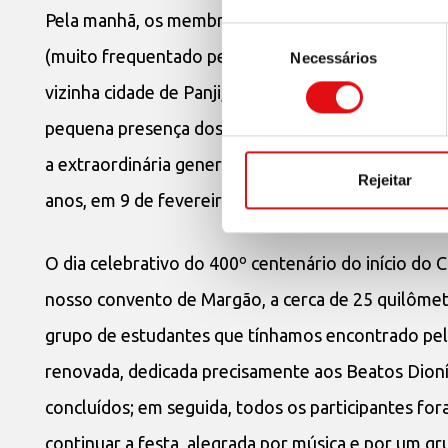
Pela manhã, os membros do Definitório Extraordin
Seleção
(muito frequentado pelas pessoas da região, sobr
Necessários
de
consentimento
vizinha cidade de Panji, capital do estado de Goa
pequena presença dos Carmelitas Descalços. A pou
a extraordinária generosidade típica das filhas de
Rejeitar
anos, em 9 de fevereiro de 1947. Atualmente, noss
O dia celebrativo do 400º centenário do início d
nosso convento de Margão, a cerca de 25 quilômet
grupo de estudantes que tínhamos encontrado pel
renovada, dedicada precisamente aos Beatos Dioní
concluídos; em seguida, todos os participantes fo
continuar a festa, alegrada por música e por um gr