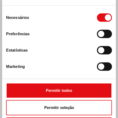
Seleção
MÉXICO: ASSEMBLEIA PLENÁRIA DA OCD
Necessários
de
consentimento
Preferências
Estatísticas
Marketing
Permitir todos
Permitir seleção
Índia: Bênção e inauguração do museu Lumen
Carmeli