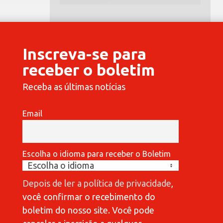
Inscreva-se para
receber o boletim
Receba as últimas notícias
Email
Escolha o idioma para receber o Boletim
COMMUNICATIONES 420
C
Depois de ler a política de privacidade
,
você confirmar o recebimento do
boletim do nosso site. Você pode