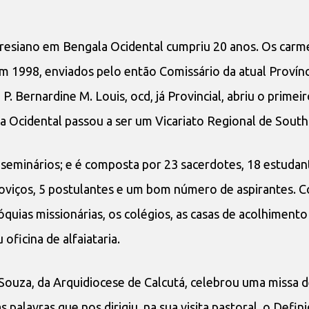
eresiano em Bengala Ocidental cumpriu 20 anos. Os carme
m 1998, enviados pelo então Comissário da atual Provínc
P. Bernardine M. Louis, ocd, já Provincial, abriu o primei
Ocidental passou a ser um Vicariato Regional de South
o seminários; e é composta por 23 sacerdotes, 18 estudan
6 noviços, 5 postulantes e um bom número de aspirantes.
óquias missionárias, os colégios, as casas de acolhimento
oficina de alfaiataria.
Souza, da Arquidiocese de Calcutá, celebrou uma missa d
alavras que nos dirigiu, na sua visita pastoral, o Defin