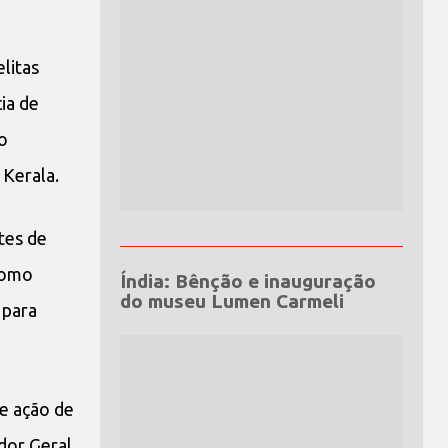
litas
ia de
ro
 Kerala.
tes de
 Como
Índia: Bênção e inauguração
do museu Lumen Carmeli
 para
e ação de
idor Geral